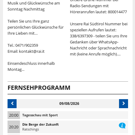
Musik und Glückwünsche am
Radio-Sendungen mit
Sonntag Nachmittag
S
Höreranrufen lautet: 800014477
Teilen Sie uns Ihre ganz
"
Unsere Rai Südtirol Nummer bei
persönlichen Glückwünsche für
v
speziellen Aufrufen lautet:
Ihre Lieben mit…
M
338/6397309 - teilen Sie uns Ihre
d
Gedanken über WhatsApp-
Tel.: 0471/902359
K
Nachricht oder Sprachnachricht
Email: kontakt@rai.it
U
mit (keine Anrufe möglich)....
"
Einsendeschluss innerhalb
V
Montag...
S
T
FERNSEHPROGRAMM
09/08/2026
20:00
Tagesschau mit Sport
Die Berge der Zukunft
20:20
Ratschings