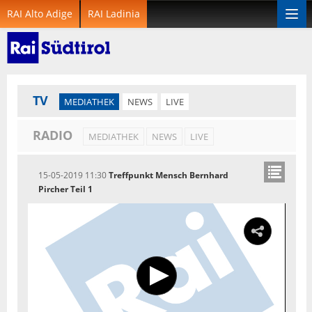
RAI Alto Adige
RAI Ladinia
Togg
navi
TV
MEDIATHEK
NEWS
LIVE
RADIO
MEDIATHEK
NEWS
LIVE
15-05-2019 11:30
Treffpunkt Mensch Bernhard
Pircher Teil 1