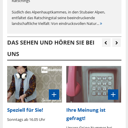
Ratschings
Südlich des Alpenhauptkammes, in den Stubaier Alpen,
entfaltet das Ratschingstal seine beeindruckende
landschaftliche Vielfalt: Von eindrucksvollen Natur...
DAS SEHEN UND HÖREN SIE BEI
UNS
Speziell für Sie!
Ihre Meinung ist
gefragt!
Sonntags ab 16.05 Uhr
M
U
0
Unsere Grüne Nummer bei