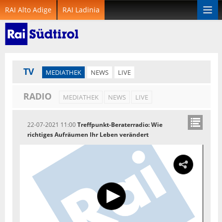
RAI Alto Adige
RAI Ladinia
Togg
navi
TV
MEDIATHEK
NEWS
LIVE
RADIO
MEDIATHEK
NEWS
LIVE
22-07-2021 11:00
Treffpunkt-Beraterradio: Wie
richtiges Aufräumen Ihr Leben verändert