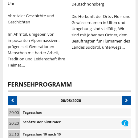
Uhr
Deutschnonsberg
T
Ahrntaler Geschichte und
Die Herkunft der Orts-, Flur- und
p
Geschichten
Gewässernamen in Ulten und
I
im
Umgebung sind vielfältig. Wir
Im Ahrntal, umgeben von
in
sind mit Johannes Ortner, dem
T
imposanten Alpenmassiven,
Beauftragten für Flurnamen des
E
prägen seit Generationen
Landes Südtirol, unterwegs....
Menschen mit harter Arbeit,
E
Tradition und Leidenschaft ihre
M
Heimat....
FERNSEHPROGRAMM
06/08/2026
20:00
Tagesschau
Schätze der Südtiroler
20:20
22:10
Tagesschau 10 nach 10