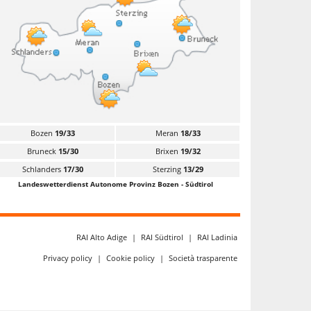
Bozen
19/33
Meran
18/33
Bruneck
15/30
Brixen
19/32
Schlanders
17/30
Sterzing
13/29
Landeswetterdienst Autonome Provinz Bozen - Südtirol
RAI Alto Adige
|
RAI Südtirol
|
RAI Ladinia
Privacy policy
|
Cookie policy
|
Società trasparente