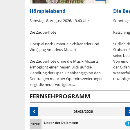
Hörspielabend
Die Be
25 Uhr
Samstag, 8. August 2026, 19.40 Uhr
Sonntag, 
Die Zauberflöte
Ratsching
fe Felswände,
Hörspiel nach Emanuel Schikaneder und
Südlich 
, die wie
Wolfgang Amadeus Mozart
Stubaier 
en: Die
seine bee
hen Südtirols
Die Zauberflöte ohne die Musik Mozarts
Von eind
rie und einen
ermöglicht einen neuen Blick auf die
der Gilfe
 vor...
Handlung der Oper. Unabhängig von den
Wasserfäl
Deutungen mancher Operninszenierungen
unzählige
zeigt die neue, wortgetre...
FERNSEHPROGRAMM
08/08/2026
Lieder der Dolomiten
18:00