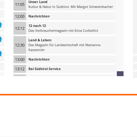
Unser Land
11:05
Kultur & Natur in Südtirol. Mit Margot Schwienbacher
12:00
Nachrichten
12 nach 12
12:12
Das Verbrauchermagazin mit Erica Corbellini
Land & Leben
12:30
Das Magazin für Landwirtschaft mit Marianna
Kasseroler
13:00
Nachrichten
13:12
Rai Südtirol Service
14:00
Nachrichten
Toms Radioshow
14:05
Mit Thomas Vonmetz
15:00
Nachrichten
15:05
Toms Radioshow
16:00
Nachrichten
16:05
Toms Radioshow