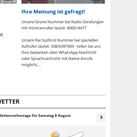
Ihre Meinung ist gefragt!
Kompass
Unsere Grüne Nummer bei Radio-Sendungen
Montag, 10. Au
mit Höreranrufen lautet: 800014477
ag
Szenen der Kul
Unsere Rai Südtirol Nummer bei speziellen
Aufrufen lautet: 338/6397309 - teilen Sie uns
"Kompass" im A
Ihre Gedanken über WhatsApp-Nachricht
Gustav Mahler
oder Sprachnachricht mit (keine Anrufe
das Stück "Kasi
möglich)....
Freilichtspiele 
"Feuernacht" be
Volksschauspiel
Telfs, "In 80 Tag
ETTER
Wettervorhersage für
Samstag 8 August