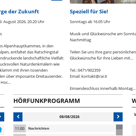
rge der Zukunft
Speziell für Sie!
9. August 2026, 20.20 Uhr
Sonntags ab 16.05 Uhr
s
Musik und Glückwünsche am Sonnt
Nachmittag
des Alpenhauptkammes, in den
Alpen, entfaltet das Ratschingstal
Teilen Sie uns Ihre ganz persönlichen
indruckende landschaftliche Vielfalt:
Glückwünsche für Ihre Lieben mit…
rucksvollen Naturdenkmälern wie
nklamm mit ihren tosenden
Tel.: 0471/902359
len über imposante Dreitausender,
Email: kontakt@rai.it
 Hoc...
Einsendeschluss innerhalb Montag...
HÖRFUNKPROGRAMM
W
08/08/2026
11:00
Nachrichten