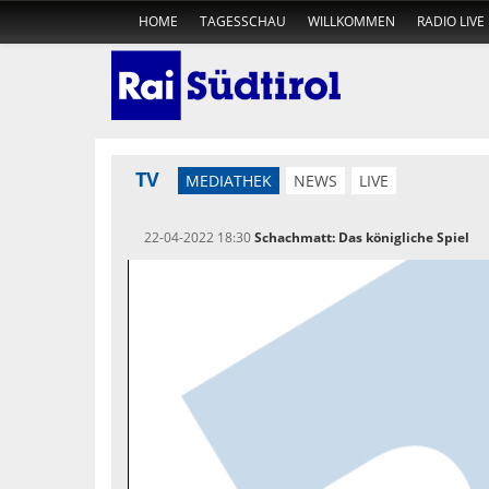
HOME
TAGESSCHAU
WILLKOMMEN
RADIO LIVE
TV
MEDIATHEK
NEWS
LIVE
22-04-2022 18:30
Schachmatt: Das königliche Spiel