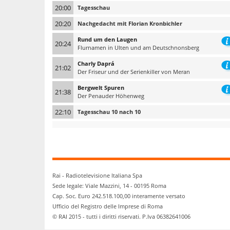
20:00
Tagesschau
20:20
Nachgedacht mit Florian Kronbichler
Rund um den Laugen
20:24
Flurnamen in Ulten und am Deutschnonsberg
Charly Daprá
21:02
Der Friseur und der Serienkiller von Meran
Bergwelt Spuren
21:38
Der Penauder Höhenweg
22:10
Tagesschau 10 nach 10
Rai - Radiotelevisione Italiana Spa
Sede legale: Viale Mazzini, 14 - 00195 Roma
Cap. Soc. Euro 242.518.100,00 interamente versato
Ufficio del Registro delle Imprese di Roma
© RAI 2015 - tutti i diritti riservati. P.Iva 06382641006