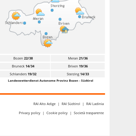
Bozen
22/38
Meran
21/36
Bruneck
14/34
Brixen
19/36
Schlanders
19/32
Sterzing
14/33
Landeswetterdienst Autonome Provinz Bozen - Südtirol
RAI Alto Adige
|
RAI Südtirol
|
RAI Ladinia
Privacy policy
|
Cookie policy
|
Società trasparente