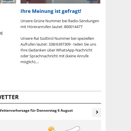
Ihre Meinung ist gefragt!
Hörspiela
Unsere Grüne Nummer bei Radio-Sendungen
Samstag, 8. Au
mit Höreranrufen lautet: 800014477
ag
Die Zauberflöt
Unsere Rai Südtirol Nummer bei speziellen
Aufrufen lautet: 338/6397309 - teilen Sie uns
Hörspiel nach
Ihre Gedanken über WhatsApp-Nachricht
Wolfgang Ama
oder Sprachnachricht mit (keine Anrufe
möglich)....
Die Zauberflöt
ermöglicht eine
Handlung der 
Deutungen man
zeigt die neue, 
ETTER
Wettervorhersage für
Donnerstag 6 August