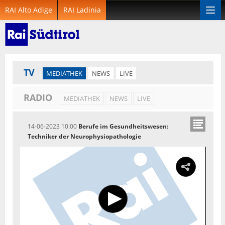
RAI Alto Adige
RAI Ladinia
Togg
navi
TV
MEDIATHEK
NEWS
LIVE
RADIO
MEDIATHEK
NEWS
LIVE
14-06-2023 10:00
Berufe im Gesundheitswesen:
Techniker der Neurophysiopathologie