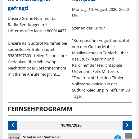
gefragt!
0
Montag, 10. August 2026, 20.20
D
Uhr
U
Unsere Grüne Nummer bei
Radio-Sendungen mit
Szenen der Kultur
L
Höreranrufen lautet: 800014477
G
e
"Kompass" im August berichtet
Unsere Rai Südtirol Nummer bei
von den Gustav Mahler
R
speziellen Aufrufen lautet:
Musikwochen in Toblach, über
S
338/6397309 - teilen Sie uns Ihre
das Stück "Kasimir und
S
Gedanken über WhatsApp-
Karoline" der Freilichtspiele
U
Nachricht oder Sprachnachricht
Unterland, Felix Mitterers
"
mit (keine Anrufe möglich)....
"Feuernacht" bei den Tiroler
i
Volksschauspielen in der
F
Südtirol-Siedlung in Telfs, "In 80
n
Tage...
FERNSEHPROGRAMM
10/08/2026
Schätze der Südtiroler
17:59