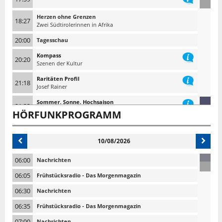
Herzen ohne Grenzen
18:27
Zwei Südtirolerinnen in Afrika
20:00
Tagesschau
Kompass
20:20
Szenen der Kultur
Raritäten Profil
21:18
Josef Rainer
Sommer. Sonne. Hochsaison
21:33
Ansturm auf Südtirol
HÖRFUNKPROGRAMM
22:10
Tagesschau 10 nach 10
10/08/2026
06:00
Nachrichten
06:05
Frühstücksradio - Das Morgenmagazin
06:30
Nachrichten
06:35
Frühstücksradio - Das Morgenmagazin
07:00
Nachrichten