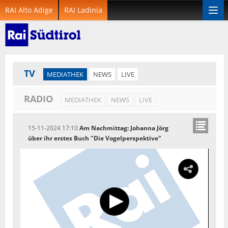
RAI Alto Adige
RAI Ladinia
Togg
navi
TV
MEDIATHEK
NEWS
LIVE
RADIO
MEDIATHEK
NEWS
LIVE
15-11-2024 17:10
Am Nachmittag: Johanna Jörg
über ihr erstes Buch "Die Vogelperspektive"