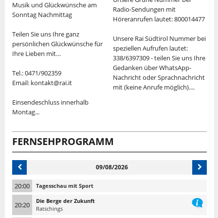
Musik und Glückwünsche am
Radio-Sendungen mit
Sonntag Nachmittag
S
Höreranrufen lautet: 800014477
Teilen Sie uns Ihre ganz
"
Unsere Rai Südtirol Nummer bei
persönlichen Glückwünsche für
v
speziellen Aufrufen lautet:
Ihre Lieben mit…
M
338/6397309 - teilen Sie uns Ihre
d
Gedanken über WhatsApp-
Tel.: 0471/902359
K
Nachricht oder Sprachnachricht
Email: kontakt@rai.it
U
mit (keine Anrufe möglich)....
"
Einsendeschluss innerhalb
V
Montag...
S
T
FERNSEHPROGRAMM
09/08/2026
20:00
Tagesschau mit Sport
Die Berge der Zukunft
20:20
Ratschings