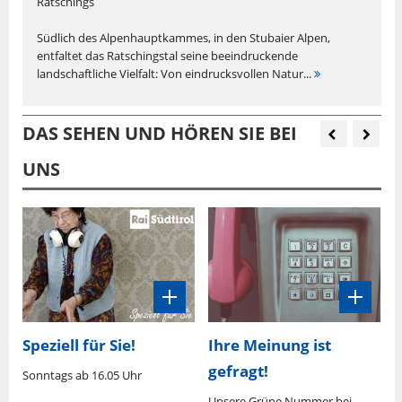
Ratschings
Südlich des Alpenhauptkammes, in den Stubaier Alpen,
entfaltet das Ratschingstal seine beeindruckende
landschaftliche Vielfalt: Von eindrucksvollen Natur...
DAS SEHEN UND HÖREN SIE BEI
UNS
Speziell für Sie!
Ihre Meinung ist
gefragt!
Sonntags ab 16.05 Uhr
M
U
0
Unsere Grüne Nummer bei