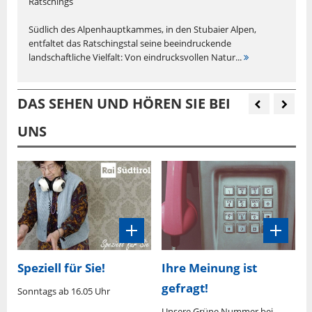
Ratschings
Südlich des Alpenhauptkammes, in den Stubaier Alpen,
entfaltet das Ratschingstal seine beeindruckende
landschaftliche Vielfalt: Von eindrucksvollen Natur...
DAS SEHEN UND HÖREN SIE BEI
UNS
Speziell für Sie!
Ihre Meinung ist
gefragt!
Sonntags ab 16.05 Uhr
M
U
0
Unsere Grüne Nummer bei