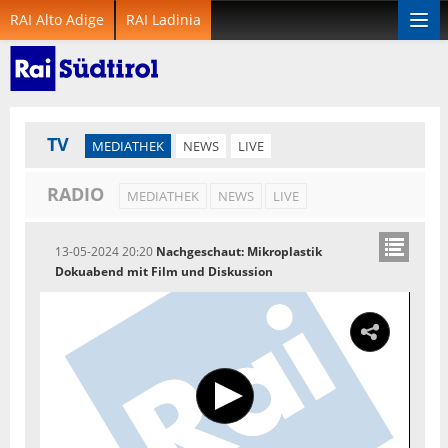
RAI Alto Adige
RAI Ladinia
Togg
navi
TV
MEDIATHEK
NEWS
LIVE
RADIO
MEDIATHEK
NEWS
LIVE
13-05-2024 20:20
Nachgeschaut: Mikroplastik
Dokuabend mit Film und Diskussion