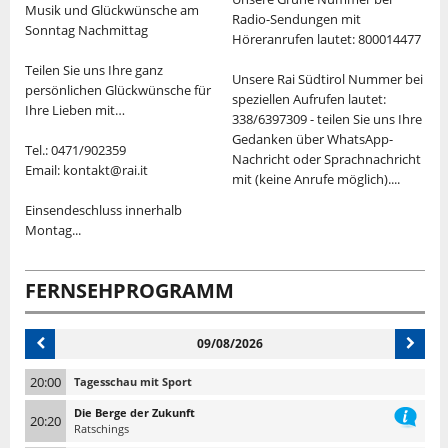
Musik und Glückwünsche am
Radio-Sendungen mit
Sonntag Nachmittag
S
Höreranrufen lautet: 800014477
Teilen Sie uns Ihre ganz
"
Unsere Rai Südtirol Nummer bei
persönlichen Glückwünsche für
v
speziellen Aufrufen lautet:
Ihre Lieben mit…
M
338/6397309 - teilen Sie uns Ihre
d
Gedanken über WhatsApp-
Tel.: 0471/902359
K
Nachricht oder Sprachnachricht
Email: kontakt@rai.it
U
mit (keine Anrufe möglich)....
"
Einsendeschluss innerhalb
V
Montag...
S
T
FERNSEHPROGRAMM
09/08/2026
20:00
Tagesschau mit Sport
Die Berge der Zukunft
20:20
Ratschings