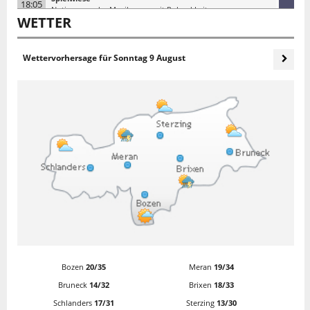
18:05
Notizen aus der Musikszene mit Roland Leitner
WETTER
19:30
Nachrichten
Das Klassikkonzert
Wettervorhersage für
Sonntag 9 August
Haydn Orchester von Bozen und Trient - Leitung: Ottavio
19:40
Dantone
Nachtlichter
21:00
Der Rai Südtirol Sound
21:59
Ansage Sendeschluss
Bozen
20/35
Meran
19/34
Bruneck
14/32
Brixen
18/33
Schlanders
17/31
Sterzing
13/30