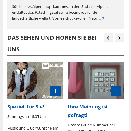
Südlich des Alpenhauptkammes, in den Stubaier Alpen,
entfaltet das Ratschingstal seine beeindruckende
landschaftliche Vielfalt: Von eindrucksvollen Natur...
DAS SEHEN UND HÖREN SIE BEI
UNS
Speziell für Sie!
Ihre Meinung ist
gefragt!
Sonntags ab 16.05 Uhr
M
U
0
Unsere Grüne Nummer bei
Musik und Glückwünsche am
Radio-Sendungen mit