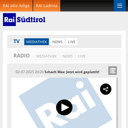
RAI Alto Adige
RAI Ladinia
Togg
navi
TV
MEDIATHEK
NEWS
LIVE
RADIO
MEDIATHEK
NEWS
LIVE
02-07-2025 20:20
Schach Max: Jetzt wird geplattlt!