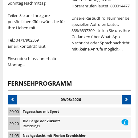
Sonntag Nachmittag
S
Höreranrufen lautet: 800014477
Teilen Sie uns Ihre ganz
"
Unsere Rai Südtirol Nummer bei
persönlichen Glückwünsche für
v
speziellen Aufrufen lautet:
Ihre Lieben mit…
M
338/6397309 - teilen Sie uns Ihre
d
Gedanken über WhatsApp-
Tel.: 0471/902359
K
Nachricht oder Sprachnachricht
Email: kontakt@rai.it
U
mit (keine Anrufe möglich)....
"
Einsendeschluss innerhalb
V
Montag...
S
T
FERNSEHPROGRAMM
09/08/2026
20:00
Tagesschau mit Sport
Die Berge der Zukunft
20:20
Ratschings
21:05
Nachgedacht mit Florian Kronbichler